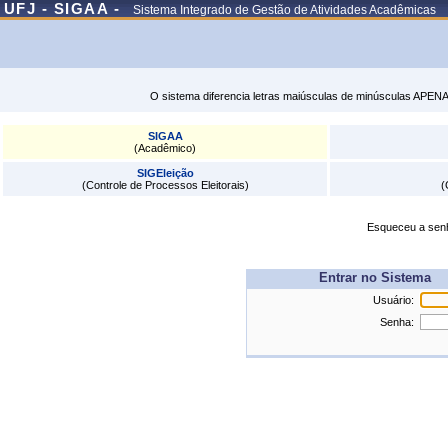
UFJ - SIGAA -
Sistema Integrado de Gestão de Atividades Acadêmicas
O sistema diferencia letras maiúsculas de minúsculas APENA
SIGAA
(Acadêmico)
SIGEleição
(Controle de Processos Eleitorais)
(
Esqueceu a se
Entrar no Sistema
Usuário:
Senha: